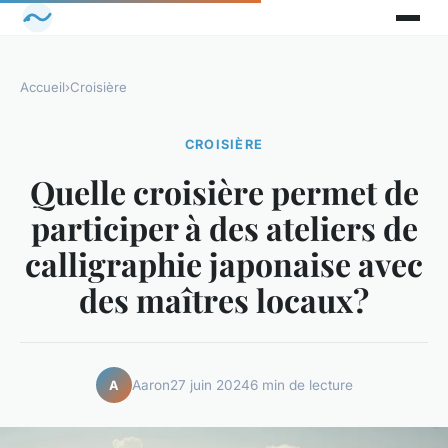
Accueil
›
Croisière
CROISIÈRE
Quelle croisière permet de
participer à des ateliers de
calligraphie japonaise avec
des maîtres locaux?
Aaron
27 juin 2024
6 min de lecture
A