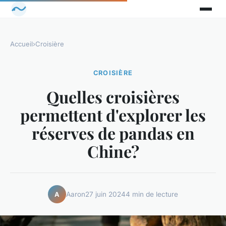
Accueil
›
Croisière
CROISIÈRE
Quelles croisières
permettent d'explorer les
réserves de pandas en
Chine?
Aaron
27 juin 2024
4 min de lecture
A